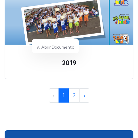
📃 Abrir Documento
2019
‹
1
2
›